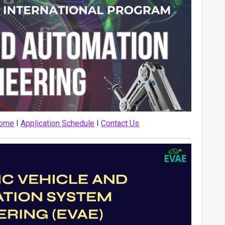
come
I
Application Schedule
I
Contact Us