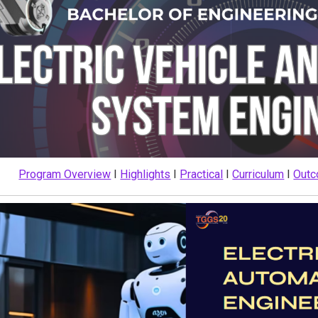
Program Overview
I
Highlights
I
Practical
I
Curriculum
I
Out