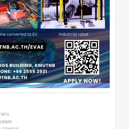
วศ.บ.
System