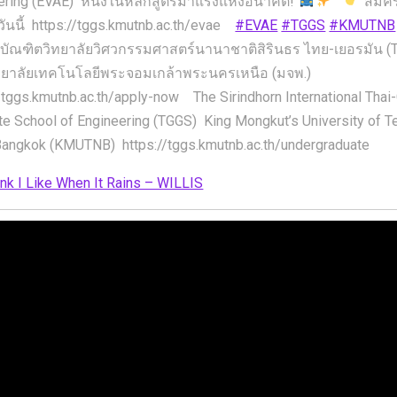
ering (EVAE) หนึ่งในหลักสูตรมาแรงแห่งอนาคต!
สมัค
ววันนี้ https://tggs.kmutnb.ac.th/evae
#EVAE
#TGGS
#KMUTNB
ัณฑิตวิทยาลัยวิศวกรรมศาสตร์นานาชาติสิรินธร ไทย-เยอรมัน (
ทยาลัยเทคโนโลยีพระจอมเกล้าพระนครเหนือ (มจพ.)
//tggs.kmutnb.ac.th/apply-now The Sirindhorn International Tha
te School of Engineering (TGGS) King Mongkut’s University of 
Bangkok (KMUTNB) https://tggs.kmutnb.ac.th/undergraduate
ink I Like When It Rains – WILLIS