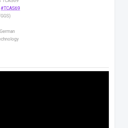
ร TCAS69
#TCAS69
TGGS)
i-German
Technology