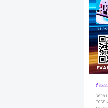
@evae
วิศวกร
TGGS ม