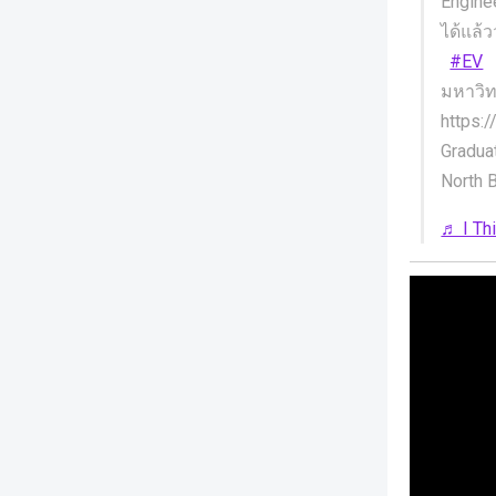
Engine
ได้แล้
#EV
บ
มหาวิ
https:
Gradua
North 
♬ I Th