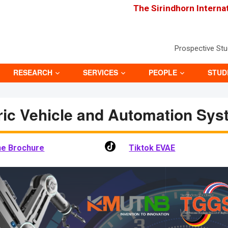
The Sirindhorn Interna
Prospective St
RESEARCH
SERVICES
PEOPLE
STUD
ric Vehicle and Automation Sy
ne Brochure
Tiktok EVAE