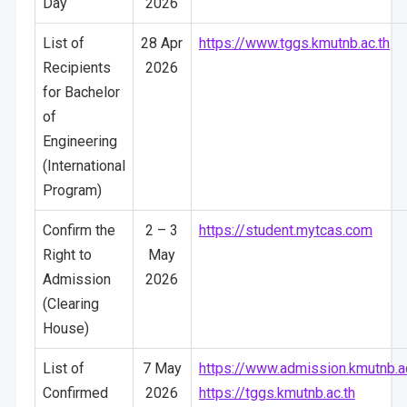
Day
2026
List of
28 Apr
https://www.tggs.kmutnb.ac.th
Recipients
2026
for Bachelor
of
Engineering
(International
Program)
Confirm the
2 – 3
https://student.mytcas.com
Right to
May
Admission
2026
(Clearing
House)
List of
7 May
https://www.admission.kmutnb.ac
Confirmed
2026
https://tggs.kmutnb.ac.th