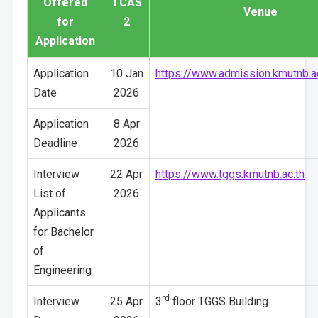
Offered
TCAS
Venue
for
2
Application
Application
10 Jan
https://www.admission.kmutnb.ac
Date
2026
Application
8 Apr
Deadline
2026
Interview
22 Apr
https://www.tggs.kmutnb.ac.th
List of
2026
Applicants
for Bachelor
of
Engineering
rd
Interview
25 Apr
3
floor TGGS Building